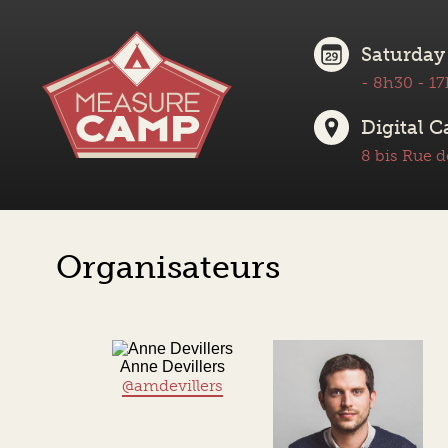
Saturday
- 8h30 - 17
Digital 
8 bis Rue d
Organisateurs
Anne Devillers
@amdevillers