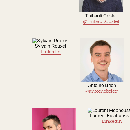
Thibault Costet
@ThibaultCostet
Sylvain Rouxel
Linkedin
Antoine Brion
@antoinebrion
Laurent Fidahouss
Linkedin